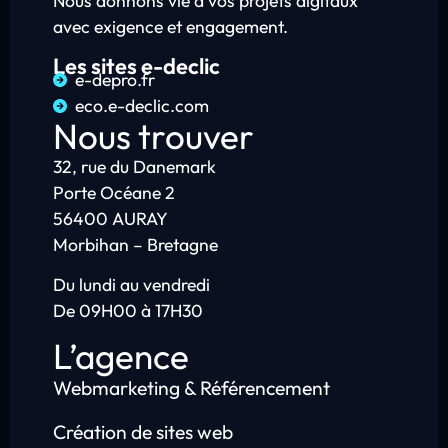
Nous donnons vie à vos projets digitaux
avec exigence et engagement.
Les sites e-declic
e-depro.fr
eco.e-declic.com
Nous trouver
32, rue du Danemark
Porte Océane 2
56400 AURAY
Morbihan – Bretagne
Du lundi au vendredi
De 09H00 à 17H30
L’agence
Webmarketing & Référencement
Création de sites web