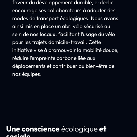
faveur
du
développement
durable,
e-
declic
encourage
ses
collaborateurs
à
adopter
des
modes
de
transport
écologiques.
Nous
avons
ainsi
mis
en
place
un
abri
vélo
sécurisé
au
sein
de
nos
locaux,
facilitant
l’usage
du
vélo
pour
les
trajets
domicile-
travail.
Cette
initiative
vise
à
promouvoir
la
mobilité
douce,
réduire
l’empreinte
carbone
liée
aux
déplacements
et
contribuer
au
bien-
être
de
nos
équipes.
Une conscience
écologique
et
sociale
.