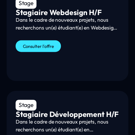
Stage
Stagiaire Webdesign H/F
Dans le cadre de nouveaux projets, nous
recherchons un(e) étudiant(e) en Webdesign
en BAC+2/+3 (BTS/DUT ou similaire). Les
enjeux du stage sont de te fournir une
Consulter l'offre
première expérience pour parfaire tes
connaissances et les confronter aux
conditions réelles d’une entreprise.
Au sein du pôle graphisme, tu assisteras le
directeur artistique dans la conception et la
déclinaison de plusieurs supports de
communication digitaux : identité visuelle,
Stage
charte graphique, logo, ergonomie.
Stagiaire Développement H/F
Dans le cadre de nouveaux projets, nous
recherchons un(e) étudiant(e) en