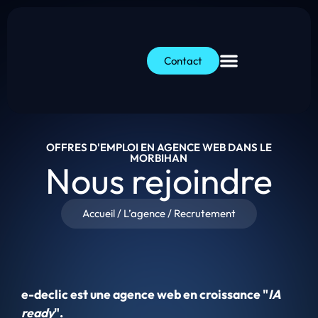
Contact
OFFRES D'EMPLOI EN AGENCE WEB DANS LE
MORBIHAN
Nous rejoindre
Accueil
/
L’agence
/
Recrutement
e-declic est une agence web en croissance "
IA
ready
".