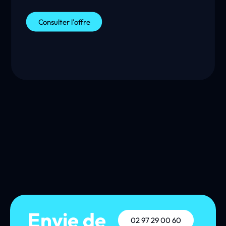
Informatique en BAC+2/+3 (BTS/DUT ou
similaire). Les enjeux du stage
Consulter l'offre
sont de te fournir une première expérience
pour parfaire tes connaissances et les
confronter aux conditions réelles d’une
entreprise. Tu travailleras au sein du pôle
développement de l’agence, où tu pourras
partager tes connaissances, mettre tes
compétences en application, et être force de
proposition. Tu participeras à toutes les
étapes du projet, de l’analyse du besoin du
client, de la conception à sa réalisation, en
passant par la rédaction des spécifications
et de la documentation des applications.
Envie de
02 97 29 00 60