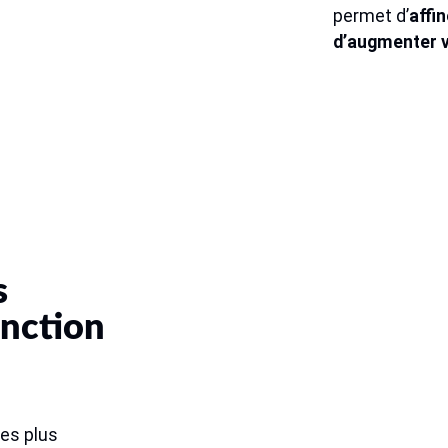
permet d’
affi
d’augmenter 
s
onction
les plus