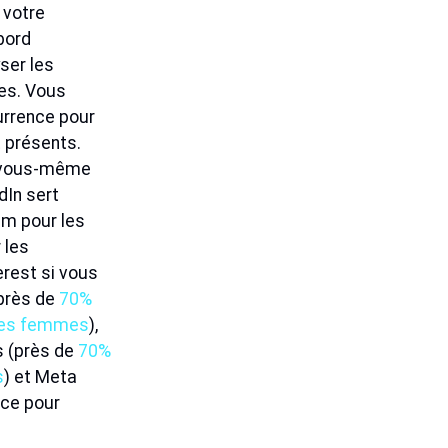
 votre
bord
ser les
ues. Vous
urrence pour
t présents.
r vous-même
dIn sert
am pour les
 les
terest si vous
(près de
70%
 des femmes
),
s (près de
70%
s
) et Meta
nce pour