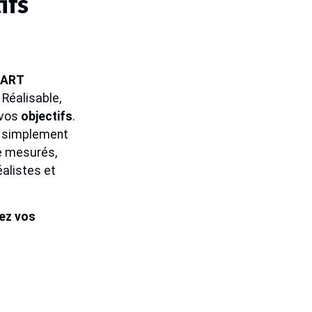
ifs
ART
 Réalisable,
 vos
objectifs
.
s simplement
re mesurés,
éalistes et
ez vos