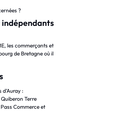
cernées ?
et indépendants
ME, les commerçants et
-bourg de Bretagne où il
s
 d’Auray :
 Quiberon Terre
tif Pass Commerce et