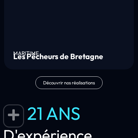
MARITIME
Les Pêcheurs de Bretagne
Découvrir nos réalisations
21 ANS
D'expérience