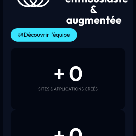
&
augmentée
Découvrir l'équipe
+ 
0
SITES & APPLICATIONS CRÉÉS
+ 
0